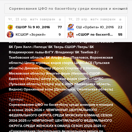
АССОЦИАЦИЯ
"МКЦ ЦФО по баскетболу"
Соревнования ЦФО по баскетболу среди юниоров и юношей в 
чт, 23 апр. матч завершен
чт, 23 апр. матч завершен
Город:
Центральный Федеральный Округ
4
СШОР № 9 Ю_2016
77
СШ «Орбита» Ю_2016
22
3
КСШОР «Зоркий»
9
«СШОР по баскетболу»
55
Команды:
БК Рязань /Рязанская область
БК ДЕСНА 2 /Брянская область
БК Грин Хилл /Липецк/
БК Тверь-СШОР /Тверь/
БК
Владимирские львы-ВлГУ /Владимир/
БК Тамбов-2 /
Тамбовская область/
БК Альфа Дон (Павловск, Воронежская
область)
Центр игровых видов спорта ЦИВС-АСБ (Тульская
область)
Динамо-Юниор (Курск)
Спартак-2 (г.Ногинск,
Московская область)
Энергия-фарм (Иваново)
СШОР
Единство (Рязань)
Центр игровых видов спорта – ЦИВС
(Тульская область)
Спарта энд К-2009 (Московская область,
Видное)
Оранжевый атом (Десногорск, Смоленская область)
Турниры:
Соревнования ЦФО по баскетболу среди юниоров и юношей
в сезоне 2025-2026 г.
ЧЕМПИОНАТ ЦЕНТРАЛЬНОГО
ФЕДЕРАЛЬНОГО ОКРУГА СРЕДИ МУЖСКИХ КОМАНД СЕЗОН
2024-2025 г.г
ЧЕМПИОНАТ ЦЕНТРАЛЬНОГО ФЕДЕРАЛЬНОГО
ОКРУГА СРЕДИ ЖЕНСКИХ КОМАНД СЕЗОН 2024-2025 г.г
«Соревнования Центрального федерального округа по