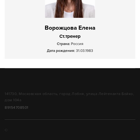
Ворожцова Елена
Ст.тренер
Страна:
Россия
Дата рождения:
31.03.1983
141730, Московская область, город Лобня, улица Лейтенанта Бойко,
дом 104а
89154708501
©